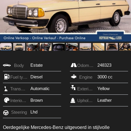
Estate
248323
Body
Odometer
Diesel
3000 cc
Fuel type
Engine
Automatic
Yellow
Transmission
Exterior Color
Brown
Leather
Interior Color
Upholstery
Lhd
Steering
Oerdegelijke Mercedes-Benz uitgevoerd in stijlvolle