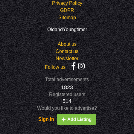
Privacy Policy
GDPR
Sitemap
OldandYoungtimer
About us
Contact us
Newsletter
Follow us
Total advertisements
1823
Registered users
514
Would you like to advertise?
Sign In
Add Listing